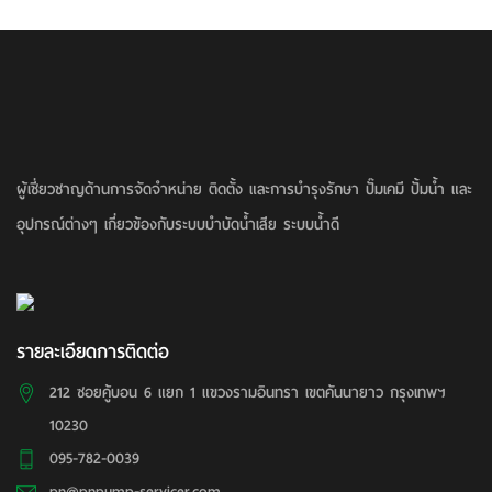
ผู้เชี่ยวชาญด้านการจัดจำหน่าย ติดตั้ง และการบำรุงรักษา ปั๊มเคมี ปั้มน้ำ และ
อุปกรณ์ต่างๆ เกี่ยวข้องกับระบบบำบัดน้ำเสีย ระบบน้ำดี
รายละเอียดการติดต่อ
212 ซอยคู้บอน 6 แยก 1 แขวงรามอินทรา เขตคันนายาว กรุงเทพฯ
10230
095-782-0039
pn@pnpump-servicer.com