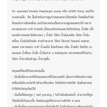
Air operated Double Diaphargm pump หรือ AODD Pump (แอร์ได
อะแฟรมปั๊ม คือ ปั๊มสำหรับการสูบจ่ายของเหลวได้ทุกชนิด โดยมีต้นกำลัง
คือลมในการขับเคลื่อน แอร์ไดอะแฟรมปั๊มสามารถสูบของเหลวได้ หลาก
หลายประเภท อาทิ สารเคมี (ทั้งแบบกัดกร่อนและไม่กัดกร่อน) น้ำเสีย (ทั้ง
แบบมีตะกอนและไม่มีตะกอน ) น้ำมัน ได้แก่ น้ำมันเบนซิน ดีเซล น้ำมัน
เครื่อง น้ำมันไฮโดรลิค สารทำละลาย ได้แก่ โซเวนท์ ทินเนอร์ แอลกอ
ฮอลล์ อาหารเหลว อาทิ น้ำผลไม้ ช็อคโกแลต ครีม น้ำสลัด โยเกิร์ต มา
ยองเนส น้ำเชื่อม น้ำผึ้ง น้ำจิ้มต่าง ๆ ซอสปรุงรส ประเภทของใช้ในบ้าน
ได้แก่ น้ำยาปรับผ้านุ่ม น้ำยาถูพื้น
เหตุผลที่ต้องใช้ไดอะแฟรมปั๊ม
- เป็นปั๊มที่สามารถใช้กับของเหลวที่มีไอระเหยได้ เนื่องจากใช้ลมในการขับ
เคลื่อนไม่มีระบบไฟฟ้าเข้ามาเกี่ยวข้อง จึงไม่เกิดการติดไฟ อันเป็นสาเหตุ
ทำให้เกิดไฟลุกไหม้ได้
- เป็นปั๊มที่มีแรงดูด ( Self priming ) ไม่จำเป็นต้องล่อน้ำ สามารถใช้ดูด
ได้แม้ติดตั้งในแนวตั้ง โดยมีแรงดูดได้ระยะความลึกถึง 4 เมตร
- เป็นปั๊มที่สามารถดูดของเหลวที่หนืดข้นได้ โดยไม่เกิดความเสียหายต่อตัว