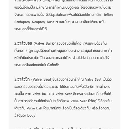
1.แผ่นไดอะแฟรม (
Diaphragm)
แผ่นไดอะแฟรมทำหน้าที่เป็นตัวสร้าง
แรงดันให้กับปั๊ม มีลักษณะการทำงานแบบดูด-อัด ให้ของเหลวผ่านไปตาม
จังหวะ ไดอะแฟรมปั๊ม มีวัสดุแผ่นไดอะแฟรมให้เลือกใช้งาน ได้แก่ Teflon,
Santopren, Neopren, Buna-N และอื่นๆ สามารถเลือกให้เหมาะกับ
ของเหลวที่ต้องการใช้ได้
2.วาล์วบอล (
Valve Ball)
วาล์วบอลของปั๊มไดอะแฟรมจะมีด้วยกัน
ทั้งหมด 4 ลูก อยู่บริเวณด้านข้างมุมขวาบน-ล่าง และมุมซ้ายบน-ล่าง ทำ
หน้าที่เป็นประตูเปิด-ปิด ของของเหลวให้ไหลผ่านไปยังท่อออก และไม่ให้
ของเหลวไหลย้อนกลับไปยังท่อเข้า
3.วาล์วซีท (
Valve Seat)
ชิ้นส่วนอีกส่วนที่สำคัญ Valve Seat เป็นตัว
รองวาล์วบอลของปั๊มไดอะแฟรม ใช้ประกอบกันเพื่อเปิด-ปิด การทำงาน
ของปั๊ม หาก Valve ball และ Valve Seat สึกหรอ จะต้องเปลี่ยนเพื่อให้
ปั๊มสามารถทำงานได้อย่างมีประสิทธิภาพ Valve Seat มีวัสดุให้เลือกเช่น
เดียวกับ Valve ball โดยมากมักจะเลือกเป็นวัสดุเดียวกัน หรือเลือกตาม
วัสดุของ body