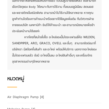
นอกจากอะไหล่ที่มีพร้อมให้บริการแล้ว ตัวปั๊มสูบจ่ายของเหลว ยังสามารถ
เลือกวัสดุของ Body ให้เหมาะกับการใช้งาน ทั้งแบบอลูมิเนียม สเตนเลส
และพลาสติกแข็งชนิดพิเศษ สามารถนำไปใช้งานได้หลากหลาย หากคุณ
ลูกค้าท่านใดต้องการคำแนะนำหรืออยากได้ข้อมูลเพิ่มเติม ทีมวิศวกรฝ่าย
ขายของบริษัท เมคคานิก้า ยินดีให้คำแนะนำ และสามารถนัดหมายเพื่อเข้า
ประเมินหน้างานได้เลยค่ะ
WILDEN,
หากใครที่สนใจสั่งซื้อ อะไหล่ของปั๊มไดอะแฟรมยี่ห้อ
SANDPIPER, ARO, GRACO, OVELL
และอื่นๆ สามารถติดต่อมาที่
บริษัทเรา มีสต๊อคทั้งสินค้า และอะไหล่ พร้อมให้บริการ นอกจากอะไหล่ของ
ปั๊มไดอะแฟรมแล้ว ยังมี อะไหล่ปั๊มลม อะไหล่สินค้าอื่นๆ และเครื่องจักร
อุตสาหกรรมต่างๆอีกหลากหลาย
หมวดหมู่
Air Diaphragm Pump
[4]