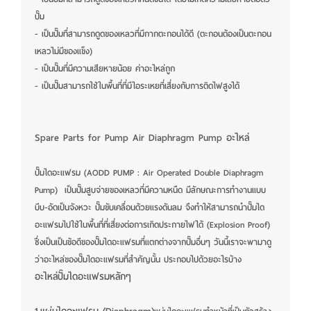
ปั๊ม
- เป็นปั๊มที่สามารถดูดของเหลวที่มีกากตะกอนได้ดี (ตะกอนต้องเป็นตะกอน
เหลวไม่มีของแข็ง)
- เป็นปั๊มที่มีความเสียหายน้อย ค่าอะไหล่ถูก
- เป็นปั๊มสามารถใช้ในพื้นที่ที่มีไอระเหยที่เสี่ยงกับการติดไฟสูงได้
Spare Parts for Pump Air Diaphragm Pump อะไหล่
ปั๊มไดอะแฟรม (AODD PUMP : Air Operated Double Diaphragm
Pump) เป็นปั๊มสูบจ่ายของเหลวที่มีความหนืด มีลักษณะการทำงานแบบ
บีบ-อัดเป็นจังหวะ ปั๊มขับเคลื่อนด้วยแรงดันลม จึงทำให้สามารถนำปั๊มได
อะแฟรมไปใช้ในพื้นที่ที่เสี่ยงต่อการเกิดประกายไฟได้ (Explosion Proof)
ซึ่งเป็นเป็นข้อดีของปั๊มไดอะแฟรมที่แตกต่างจากปั๊มอื่นๆ วันนี้เราจะพามาดู
ว่าอะไหล่ของปั๊มไดอะแฟรมที่สำคัญนั้น ประกอบไปด้วยอะไรบ้าง
อะไหล่ปั๊มไดอะแฟรมหลักๆ